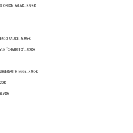
D ONION SALAD…5.95€
MESCO SAUCE…5.95€
TYLE “CHARRITO”…6.20€
URGERWITH EGGS…7.90€
.20€
8.90€