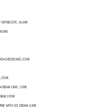
EF ENTRECOTE…16.00€
18.00€
SO♦CHEESECAKE..3.50€
..2.50€
O♦CREAM CAKE…3.10€
RAM..3.90€
E WITH ICE CREAM..4.20€