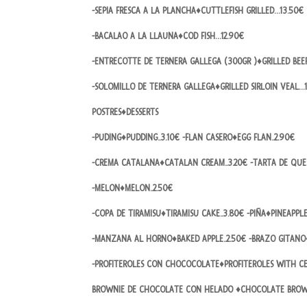
-SEPIA FRESCA A LA PLANCHA♦CUTTLEFISH GRILLED…13.50€
-BACALAO A LA LLAUNA♦COD FISH…12.90€
-ENTRECOTTE DE TERNERA GALLEGA (300GR )♦GRILLED BE
-SOLOMILLO DE TERNERA GALLEGA♦GRILLED SIRLOIN VEAL…
POSTRES♦DESSERTS
-PUDING♦PUDDING..3.10€ -FLAN CASERO♦EGG FLAN..2.90€
-CREMA CATALANA♦CATALAN CREAM..3.20€ -TARTA DE QUE
-MELON♦MELON..2.50€
-COPA DE TIRAMISU♦TIRAMISU CAKE..3.80€ -PIÑA♦PINEAPPLE
-MANZANA AL HORNO♦BAKED APPLE..2.50€ -BRAZO GITAN
-PROFITEROLES CON CHOCOCOLATE♦PROFITEROLES WITH CE
BROWNIE DE CHOCOLATE CON HELADO ♦CHOCOLATE BROWNI