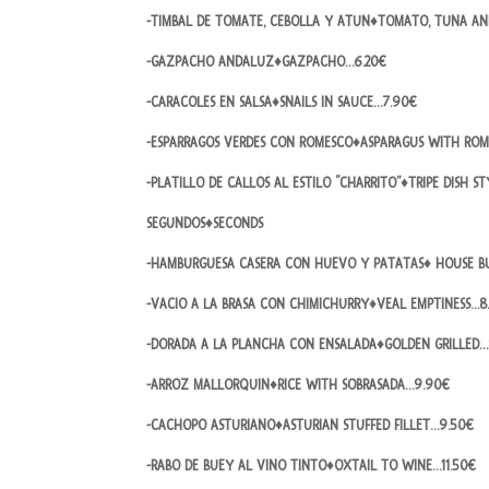
-TIMBAL DE TOMATE, CEBOLLA Y ATUN♦TOMATO, TUNA AN
-GAZPACHO ANDALUZ♦GAZPACHO…6.20€
-CARACOLES EN SALSA♦SNAILS IN SAUCE…7.90€
-ESPARRAGOS VERDES CON ROMESCO♦ASPARAGUS WITH RO
-PLATILLO DE CALLOS AL ESTILO “CHARRITO”♦TRIPE DISH S
SEGUNDOS♦SECONDS
-HAMBURGUESA CASERA CON HUEVO Y PATATAS♦ HOUSE B
-VACIO A LA BRASA CON CHIMICHURRY♦VEAL EMPTINESS…8
-DORADA A LA PLANCHA CON ENSALADA♦GOLDEN GRILLED…
-ARROZ MALLORQUIN♦RICE WITH SOBRASADA…9.90€
-CACHOPO ASTURIANO♦ASTURIAN STUFFED FILLET…9.50€
-RABO DE BUEY AL VINO TINTO♦OXTAIL TO WINE…11.50€