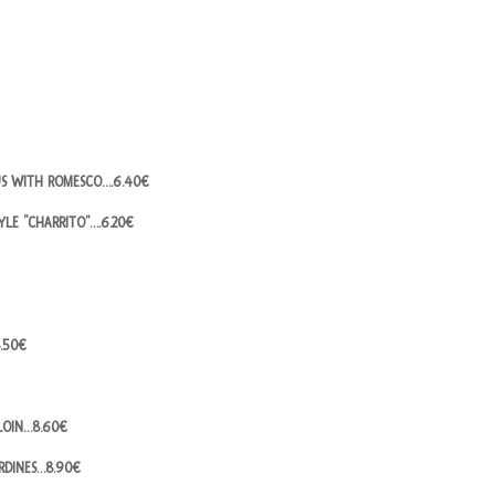
US WITH ROMESCO….6.40€
YLE “CHARRITO”….6.20€
.50€
LOIN…8.60€
ARDINES…8.90€