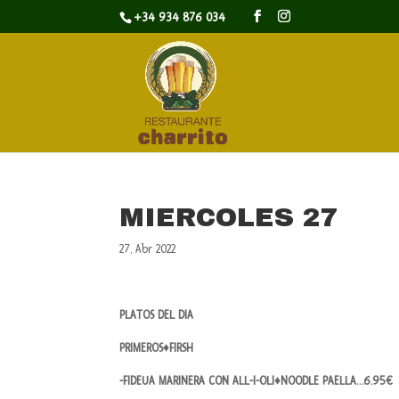
+34 934 876 034
MIERCOLES 27
27, Abr 2022
PLATOS DEL DIA
PRIMEROS♦FIRSH
-FIDEUA MARINERA CON ALL-I-OLI♦NOODLE PAELLA…6.95€