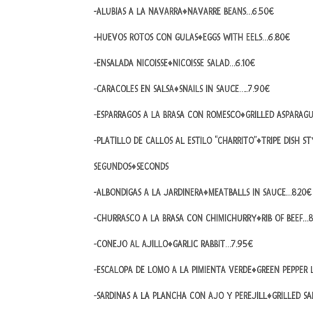
-ALUBIAS A LA NAVARRA♦NAVARRE BEANS…6.50€
-HUEVOS ROTOS CON GULAS♦EGGS WITH EELS…6.80€
-ENSALADA NICOISSE♦NICOISSE SALAD…6.10€
-CARACOLES EN SALSA♦SNAILS IN SAUCE…..7.90€
-ESPARRAGOS A LA BRASA CON ROMESCO♦GRILLED ASPARAG
-PLATILLO DE CALLOS AL ESTILO “CHARRITO”♦TRIPE DISH ST
SEGUNDOS♦SECONDS
-ALBONDIGAS A LA JARDINERA♦MEATBALLS IN SAUCE…8.20€
-CHURRASCO A LA BRASA CON CHIMICHURRY♦RIB OF BEEF…8
-CONEJO AL AJILLO♦GARLIC RABBIT…7.95€
-ESCALOPA DE LOMO A LA PIMIENTA VERDE♦GREEN PEPPER 
-SARDINAS A LA PLANCHA CON AJO Y PEREJILL♦GRILLED S