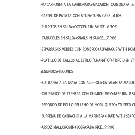
-MACARRONES A LA CARBONARA♦MACARONI CARBONARA…5
-PASTEL DE PATATA CON ATUN♦TUNA CAKE…6.10€
-PULPITOS EN SALSA♦OCTOPUS IN SAUCE…6.30€
-CARACOLES EN SALSA♦SNAILS IN SAUCE…..7.90€
-ESPARRAGOS VERDES CON ROMESCO♦ASPARAGUS WITH ROM
-PLATILLO DE CALLOS AL ESTILO “CHARRITO”♦TRIPE DISH ST
SEGUNDOS♦SECONDS
-BUTIFARRA A LA BRASA CON ALL-I-OLI♦CATALAN SAUSAGU
-CHURRASCO DE TERNERA CON CHIMICHURRY♦BEEF RIB…8.5
-REDONDO DE POLLO RELLENO DE YORK QUESO♦STUFEED C
-SUPREMA DE CABRACHO A LA MARINERA♦HAKE WITH SEAF
-ARROZ MALLORQUIN♦SOBRASADA RICE…9.90€