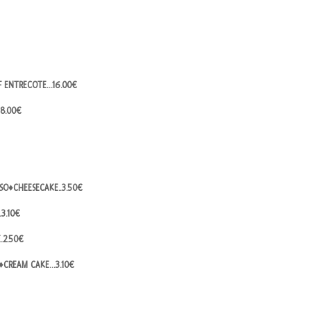
EF ENTRECOTE…16.00€
18.00€
SO♦CHEESECAKE..3.50€
3.10€
..2.50€
O♦CREAM CAKE…3.10€