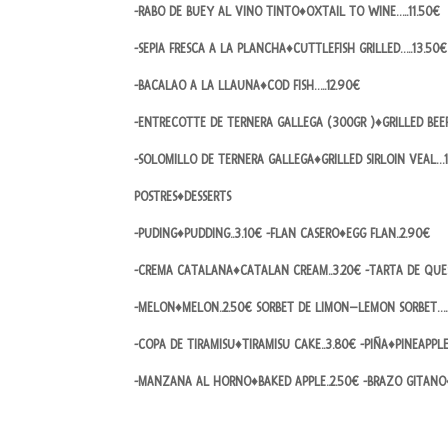
-RABO DE BUEY AL VINO TINTO♦OXTAIL TO WINE…..11.50€
-SEPIA FRESCA A LA PLANCHA♦CUTTLEFISH GRILLED…..13.50€
-BACALAO A LA LLAUNA♦COD FISH…..12.90€
-ENTRECOTTE DE TERNERA GALLEGA (300GR )♦GRILLED BE
-SOLOMILLO DE TERNERA GALLEGA♦GRILLED SIRLOIN VEAL…
POSTRES♦DESSERTS
-PUDING♦PUDDING..3.10€ -FLAN CASERO♦EGG FLAN..2.90€
-CREMA CATALANA♦CATALAN CREAM..3.20€ -TARTA DE QUE
-MELON♦MELON..2.50€ SORBET DE LIMON–LEMON SORBET…..
-COPA DE TIRAMISU♦TIRAMISU CAKE..3.80€ -PIÑA♦PINEAPPLE
-MANZANA AL HORNO♦BAKED APPLE..2.50€ -BRAZO GITAN