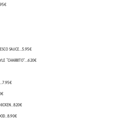
.95€
ESCO SAUCE….5.95€
YLE “CHARRITO”….6.20€
E…7.95€
0€
HICKEN…8.20€
OOD…8.90€