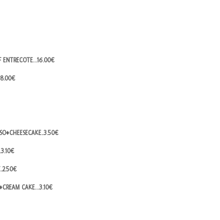
EF ENTRECOTE…16.00€
18.00€
SO♦CHEESECAKE..3.50€
3.10€
..2.50€
O♦CREAM CAKE…3.10€