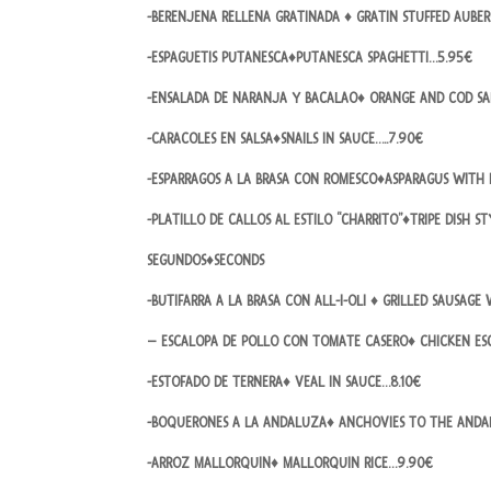
-BERENJENA RELLENA GRATINADA ♦
GRATIN STUFFED AUBE
-ESPAGUETIS PUTANESCA♦PUTANESCA SPAGHETTI…5.95€
-ENSALADA DE NARANJA Y BACALAO♦
ORANGE AND COD SA
-CARACOLES EN SALSA♦SNAILS IN SAUCE…..7.90€
-ESPARRAGOS A LA BRASA CON ROMESCO♦ASPARAGUS WITH
-PLATILLO DE CALLOS AL ESTILO “CHARRITO”♦TRIPE DISH ST
SEGUNDOS♦SECONDS
-BUTIFARRA A LA BRASA CON ALL-I-OLI ♦
GRILLED SAUSAGE 
– ESCALOPA DE POLLO CON TOMATE CASERO♦
CHICKEN E
-ESTOFADO DE TERNERA♦
VEAL IN SAUCE…8.10€
-BOQUERONES A LA ANDALUZA♦
ANCHOVIES TO THE AND
-ARROZ MALLORQUIN♦
MALLORQUIN RICE…9.90€