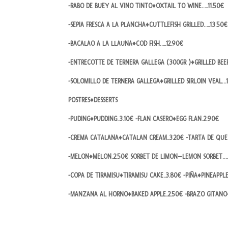
-RABO DE BUEY AL VINO TINTO♦OXTAIL TO WINE…..11.50€
-SEPIA FRESCA A LA PLANCHA♦CUTTLEFISH GRILLED…..13.50€
-BACALAO A LA LLAUNA♦COD FISH…..12.90€
-ENTRECOTTE DE TERNERA GALLEGA (300GR )♦GRILLED BE
-SOLOMILLO DE TERNERA GALLEGA♦GRILLED SIRLOIN VEAL…
POSTRES♦DESSERTS
-PUDING♦PUDDING..3.10€ -FLAN CASERO♦EGG FLAN..2.90€
-CREMA CATALANA♦CATALAN CREAM..3.20€ -TARTA DE QUE
-MELON♦MELON..2.50€ SORBET DE LIMON–LEMON SORBET…..
-COPA DE TIRAMISU♦TIRAMISU CAKE..3.80€ -PIÑA♦PINEAPPLE
-MANZANA AL HORNO♦BAKED APPLE..2.50€ -BRAZO GITAN