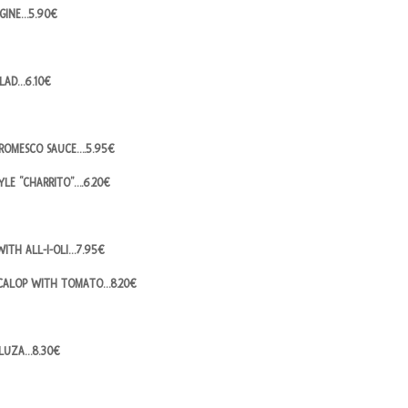
RGINE…5.90€
LAD…6.10€
 ROMESCO SAUCE….5.95€
YLE “CHARRITO”….6.20€
WITH ALL-I-OLI…7.95€
SCALOP WITH TOMATO…8.20€
ALUZA…8.30€