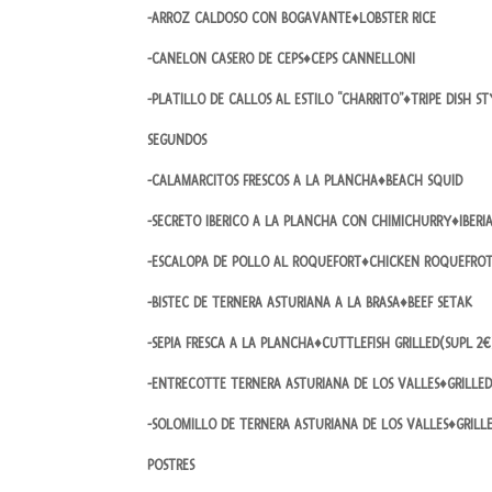
-ARROZ CALDOSO CON BOGAVANTE♦LOBSTER RICE
-CANELON CASERO DE CEPS♦CEPS CANNELLONI
-PLATILLO DE CALLOS AL ESTILO “CHARRITO”♦TRIPE DISH S
SEGUNDOS
-CALAMARCITOS FRESCOS A LA PLANCHA♦BEACH SQUID
-SECRETO IBERICO A LA PLANCHA CON CHIMICHURRY♦IBERI
-ESCALOPA DE POLLO AL ROQUEFORT♦CHICKEN ROQUEFRO
-BISTEC DE TERNERA ASTURIANA A LA BRASA♦BEEF SETAK
-SEPIA FRESCA A LA PLANCHA♦CUTTLEFISH GRILLED(SUPL 2€
-ENTRECOTTE TERNERA ASTURIANA DE LOS VALLES♦GRILLED
-SOLOMILLO DE TERNERA ASTURIANA DE LOS VALLES♦GRILLE
POSTRES