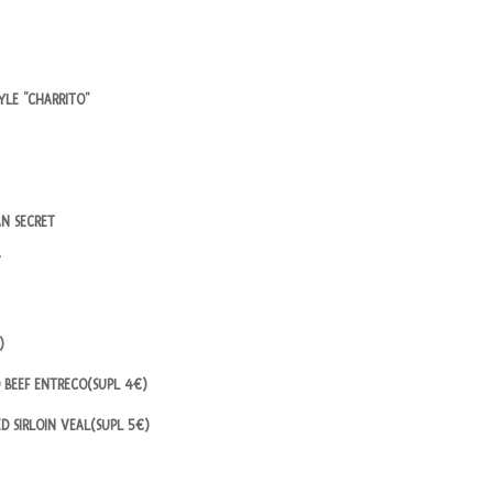
TYLE “CHARRITO”
AN SECRET
T
)
 BEEF ENTRECO(SUPL 4€)
D SIRLOIN VEAL(SUPL 5€)