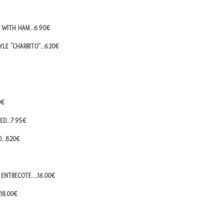
ED WITH HAM…6.90€
TYLE “CHARRITO”…6.20€
0€
LED…7.95€
D…8.20€
 ENTRECOTE…..16.00€
18.00€