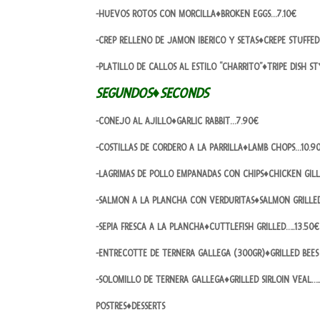
-HUEVOS ROTOS CON MORCILLA♦BROKEN EGGS…7.10€
-CREP RELLENO DE JAMON IBERICO Y SETAS♦CREPE STUFF
-PLATILLO DE CALLOS AL ESTILO “CHARRITO”♦TRIPE DISH S
SEGUNDOS♦SECONDS
-CONEJO AL AJILLO♦GARLIC RABBIT…7.90€
-COSTILLAS DE CORDERO A LA PARRILLA♦LAMB CHOPS…10.9
-LAGRIMAS DE POLLO EMPANADAS CON CHIPS♦CHICKEN GIL
-SALMON A LA PLANCHA CON VERDURITAS♦SALMON GRILLE
-SEPIA FRESCA A LA PLANCHA♦CUTTLEFISH GRILLED…..13.50€
-ENTRECOTTE DE TERNERA GALLEGA (300GR)♦GRILLED BEES
-SOLOMILLO DE TERNERA GALLEGA♦GRILLED SIRLOIN VEAL…..
POSTRES♦DESSERTS