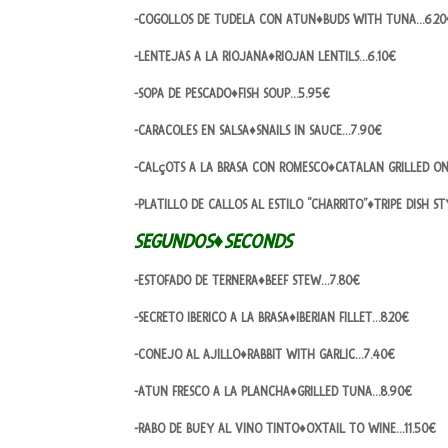
-COGOLLOS DE TUDELA CON ATUN♦BUDS WITH TUNA…6.20
-LENTEJAS A LA RIOJANA♦RIOJAN LENTILS…6.10€
-SOPA DE PESCADO♦FISH SOUP…5.95€
-CARACOLES EN SALSA♦SNAILS IN SAUCE…7.90€
-CALçOTS A LA BRASA CON ROMESCO♦CATALAN GRILLED O
-PLATILLO DE CALLOS AL ESTILO “CHARRITO”♦TRIPE DISH ST
SEGUNDOS♦SECONDS
-ESTOFADO DE TERNERA♦BEEF STEW…7.80€
-SECRETO IBERICO A LA BRASA♦IBERIAN FILLET…8.20€
-CONEJO AL AJILLO♦RABBIT WITH GARLIC…7.40€
-ATUN FRESCO A LA PLANCHA♦GRILLED TUNA…8.90€
-RABO DE BUEY AL VINO TINTO♦OXTAIL TO WINE…11.50€