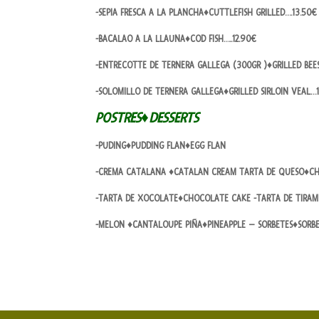
-SEPIA FRESCA A LA PLANCHA♦CUTTLEFISH GRILLED….13.50€
-BACALAO A LA LLAUNA♦COD FISH…..12.90€
-ENTRECOTTE DE TERNERA GALLEGA (300GR )♦GRILLED BE
-SOLOMILLO DE TERNERA GALLEGA♦GRILLED SIRLOIN VEAL…
POSTRES♦DESSERTS
-PUDING♦PUDDING FLAN♦EGG FLAN
-CREMA CATALANA ♦CATALAN CREAM TARTA DE QUESO♦CH
-TARTA DE XOCOLATE♦CHOCOLATE CAKE -TARTA DE TIRAMI
-MELON ♦CANTALOUPE PIÑA♦PINEAPPLE – SORBETES♦SORB