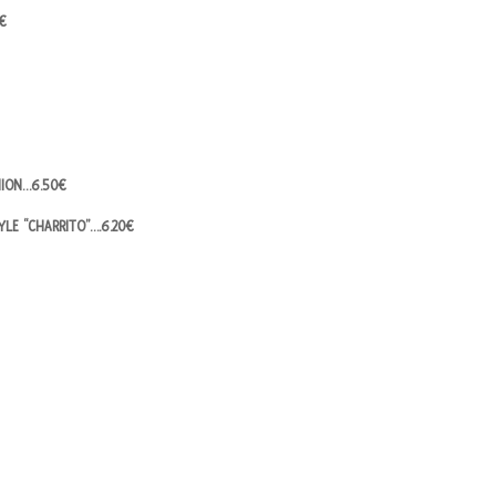
€
NION…6.50€
YLE “CHARRITO”….6.20€