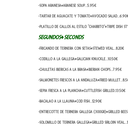
-SOPA ARANESA♦ARANESE SOUP…5.95€
-TARTAR DE AGUACATE Y TOMATE♦AVOCADO SALAD…6.90
-PLATILLO DE CALLOS AL ESTILO “CHARRITO”♦TRIPE DISH S
SEGUNDOS♦SECONDS
-FRICANDO DE TERNERA CON SETAS♦STEWED VEAL…8.20€
-CODILLO A LA GALLEGA♦GALICIAN KNUCKLE…10.50€
-CHULETAS IBERICAS A LA BRASA♦IBERIAN CHOPS…7.95€
-SALMONETES FRESCOS A LA ANDALUZA♦FRIED MULLET…8.5
-SEPIA FRESCA A LA PLANCHA♦CUTTLEFISH GRILLED..13.50€
-BACALAO A LA LLAUNA♦COD FISH…12.90€
-ENTRECOTTE DE TERNERA GALLEGA (300GR)♦GRILLED BEE
-SOLOMILLO DE TERNERA GALLEGA♦GRILLED SIRLOIN VEAL…