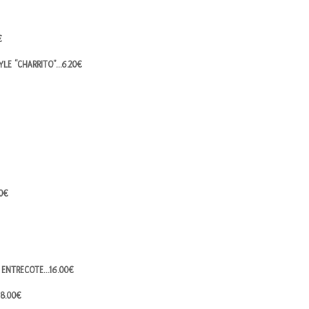
€
TYLE “CHARRITO”…6.20€
0€
S ENTRECOTE…16.00€
18.00€