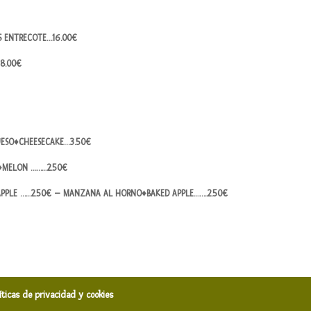
ES ENTRECOTE…16.00€
18.00€
UESO♦CHEESECAKE…3.50€
♦MELON ………2.50€
EAPPLE ……2.50€ – MANZANA AL HORNO♦BAKED APPLE……..2.50€
líticas de privacidad y cookies