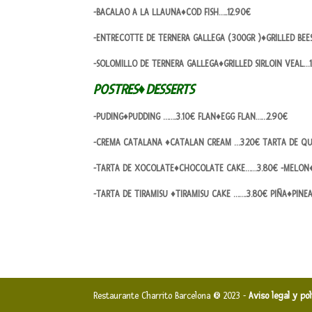
-BACALAO A LA LLAUNA♦COD FISH…..12.90€
-ENTRECOTTE DE TERNERA GALLEGA (300GR )♦GRILLED BE
-SOLOMILLO DE TERNERA GALLEGA♦GRILLED SIRLOIN VEAL…
POSTRES♦DESSERTS
-PUDING♦PUDDING …….3.10€ FLAN♦EGG FLAN……2.90€
-CREMA CATALANA ♦CATALAN CREAM …3.20€ TARTA DE Q
-TARTA DE XOCOLATE♦CHOCOLATE CAKE……3.80€ -MELON
-TARTA DE TIRAMISU ♦TIRAMISU CAKE …….3.80€ PIÑA♦PIN
Restaurante Charrito Barcelona ® 2023 -
Aviso legal y po