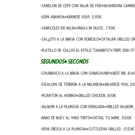
-CANELON DE CEPS CON SALSA DE FOIE♦MUSHROOM CANNE
-SOPA ARANESA♦ARANESE SOUP…5.95€
-CARACOLES EN SALSA♦SNAILS IN SAUCE…7.90€
-CALçOTS A LA BRASA CON ROMESCO♦CATALAN GRILLED O
-PLATILLO DE CALLOS AL ESTILO “CHARRITO”♦TRIPE DISH S
SEGUNDOS♦SECONDS
-CHURRASCO A LA BRASA CON CHIMICHURRY♦BEEF RIB…8.4
-ESCALOPA DE TERNERA A LA MILANESA♦MILANESE VEAL ES
-PICANTON AL HORNO♦GRILLED CHICKEN…8.10€
-SALMON A LA PLANCHA CON ENSALADA♦GRILLED SALMON
-RABO DE BUEY AL VINO TINTO♦OXTAIL TO WINE…11.50€
-SEPIA FRESCA A LA PLANCHA♦CUTTLEFISH GRILLED….13.50€