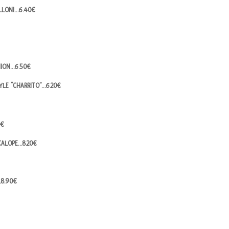
LLONI…6.40€
NION…6.50€
TYLE “CHARRITO”…6.20€
0€
CALOPE…8.20€
…8.90€