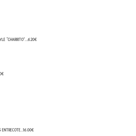
YLE “CHARRITO”….6.20€
0€
ES ENTRECOTE…16.00€