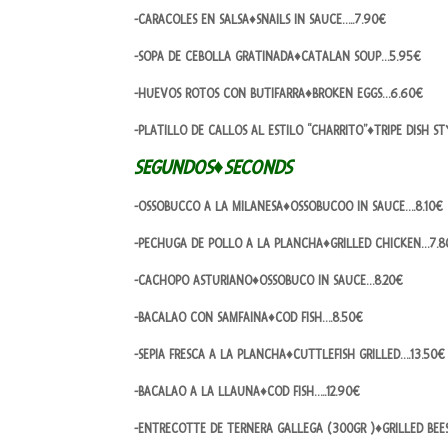
-CARACOLES EN SALSA♦SNAILS IN SAUCE…..7.90€
-SOPA DE CEBOLLA GRATINADA♦CATALAN SOUP…5.95€
-HUEVOS ROTOS CON BUTIFARRA♦BROKEN EGGS…6.60€
-PLATILLO DE CALLOS AL ESTILO “CHARRITO”♦TRIPE DISH ST
SEGUNDOS♦SECONDS
-OSSOBUCCO A LA MILANESA♦OSSOBUCOO IN SAUCE….8.10€
-PECHUGA DE POLLO A LA PLANCHA♦GRILLED CHICKEN…7.8
-CACHOPO ASTURIANO♦OSSOBUCO IN SAUCE…8.20€
-BACALAO CON SAMFAINA♦COD FISH….8.50€
-SEPIA FRESCA A LA PLANCHA♦CUTTLEFISH GRILLED….13.50€
-BACALAO A LA LLAUNA♦COD FISH…..12.90€
-ENTRECOTTE DE TERNERA GALLEGA (300GR )♦GRILLED BE