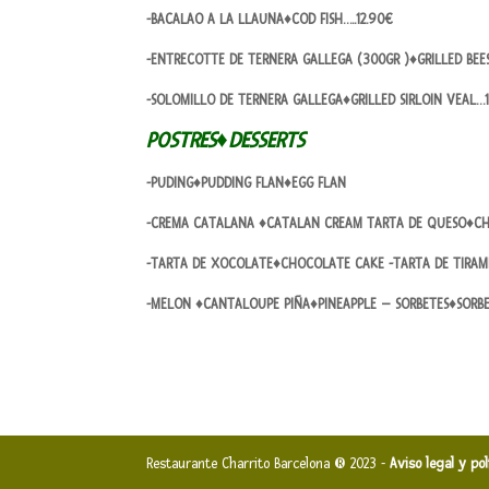
-BACALAO A LA LLAUNA♦COD FISH…..12.90€
-ENTRECOTTE DE TERNERA GALLEGA (300GR )♦GRILLED BE
-SOLOMILLO DE TERNERA GALLEGA♦GRILLED SIRLOIN VEAL…
POSTRES♦DESSERTS
-PUDING♦PUDDING FLAN♦EGG FLAN
-CREMA CATALANA ♦CATALAN CREAM TARTA DE QUESO♦CH
-TARTA DE XOCOLATE♦CHOCOLATE CAKE -TARTA DE TIRAMI
-MELON ♦CANTALOUPE PIÑA♦PINEAPPLE – SORBETES♦SORB
Restaurante Charrito Barcelona ® 2023 -
Aviso legal y po