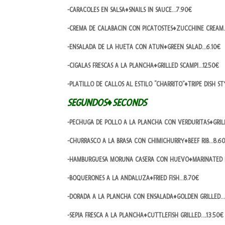
-CARACOLES EN SALSA♦SNAILS IN SAUCE…7.90€
-CREMA DE CALABACIN CON PICATOSTES♦ZUCCHINE CREAM
-ENSALADA DE LA HUETA CON ATUN♦GREEN SALAD…6.10€
-CIGALAS FRESCAS A LA PLANCHA♦GRILLED SCAMPI…12.50€
-PLATILLO DE CALLOS AL ESTILO “CHARRITO”♦TRIPE DISH ST
SEGUNDOS♦SECONDS
-PECHUGA DE POLLO A LA PLANCHA CON VERDURITAS♦GRIL
-CHURRASCO A LA BRASA CON CHIMICHURRY♦BEEF RIB…8.6
-HAMBURGUESA MORUNA CASERA CON HUEVO♦MARINATED
-BOQUERONES A LA ANDALUZA♦FRIED FISH…8.70€
-DORADA A LA PLANCHA CON ENSALADA♦GOLDEN GRILLED…
-SEPIA FRESCA A LA PLANCHA♦CUTTLEFISH GRILLED….13.50€