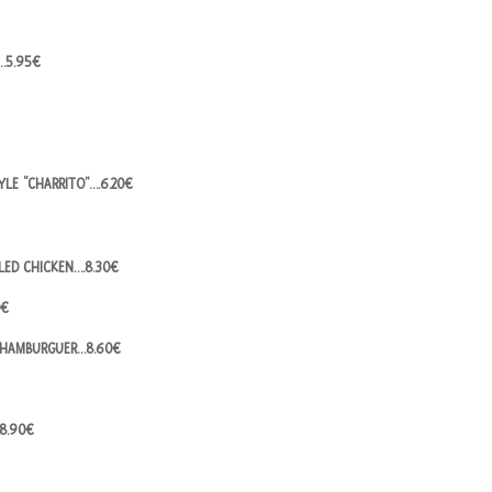
…5.95€
YLE “CHARRITO”….6.20€
LED CHICKEN….8.30€
0€
 HAMBURGUER…8.60€
8.90€