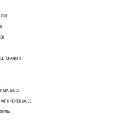
 FOIE
NG
TER
YLE “CHARRITO
ARTARA SAUCE
N WITH PEPPER SAUCE
ORVINA