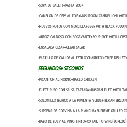
-SOPA DE GALETS♦PASTA SOUP
-CANELON DE CEPS AL FOIE♦MUSHROOM CANNELLONI WITH
-HUEVOS ROTOS CON MORCILLA♦EGGS WITH BLACK PUDDI
-ARROZ CALDOSO CON BOGAVANTE♦SOUP RICE WITH LOBS
-ENSALADA CESAR♦CESAR SALAD
-PLATILLO DE CALLOS AL ESTILO“CHARRITO”♦TRIPE DISH ST
SEGUNDOS♦SECONDS
-PICANTON AL HORNO♦BAKED CHICKEN
-FILETE RUSO CON SALSA TARTARA♦RUSSIAN FILET WITH T
-SOLOMILLO IBERICO A LA PIMIENTA VERDE♦IBERIAN SIRLOI
-SUPREMA DE CORVINA A LA PLANCHA♦SUPREME GRILLED C
-RABO DE BUEY AL VINO TINTO♦OXTAIL TO WINE(SUPL.2€)