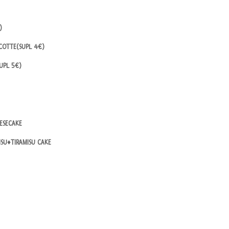
)
COTTE(SUPL 4€)
SUPL 5€)
ESECAKE
SU♦TIRAMISU CAKE