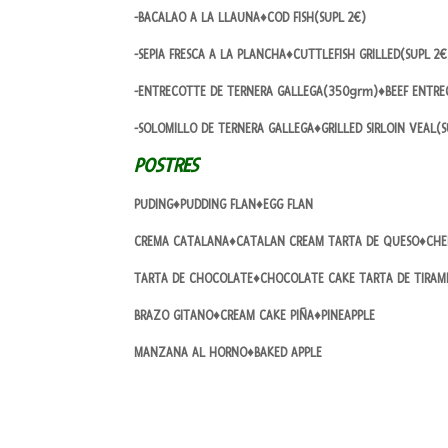
-BACALAO A LA LLAUNA♦COD FISH(SUPL 2€)
-SEPIA FRESCA A LA PLANCHA♦CUTTLEFISH GRILLED(SUPL 2€
-ENTRECOTTE DE TERNERA GALLEGA(350grm)♦BEEF ENTRE
-SOLOMILLO DE TERNERA GALLEGA♦GRILLED SIRLOIN VEAL(
POSTRES
PUDING♦PUDDING FLAN♦EGG FLAN
CREMA CATALANA♦CATALAN CREAM TARTA DE QUESO♦CHE
TARTA DE CHOCOLATE♦CHOCOLATE CAKE TARTA DE TIRAMI
BRAZO GITANO♦CREAM CAKE PIÑA♦PINEAPPLE
MANZANA AL HORNO♦BAKED APPLE