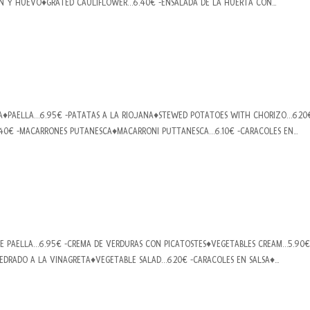
 Y HUEVO♦GRATED CAULIFLOWER…6.40€ -ENSALADA DE LA HUERTA CON...
ASA♦PAELLA…6.95€ -PATATAS A LA RIOJANA♦STEWED POTATOES WITH CHORIZO…6.20
40€ -MACARRONES PUTANESCA♦MACARRONI PUTTANESCA…6.10€ -CARACOLES EN...
DLE PAELLA…6.95€ -CREMA DE VERDURAS CON PICATOSTES♦VEGETABLES CREAM…5.90€
DRADO A LA VINAGRETA♦VEGETABLE SALAD…6.20€ -CARACOLES EN SALSA♦...