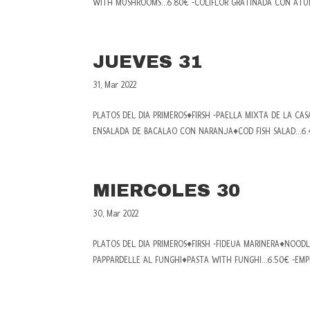
WITH MUSHROOMS…6.80€ -COLIFLOR GRATINADA CON ATUN
JUEVES 31
31, Mar 2022
PLATOS DEL DIA PRIMEROS♦FIRSH -PAELLA MIXTA DE LA C
ENSALADA DE BACALAO CON NARANJA♦COD FISH SALAD…6.
MIERCOLES 30
30, Mar 2022
PLATOS DEL DIA PRIMEROS♦FIRSH -FIDEUA MARINERA♦NOO
PAPPARDELLE AL FUNGHI♦PASTA WITH FUNGHI…6.50€ -EMPE