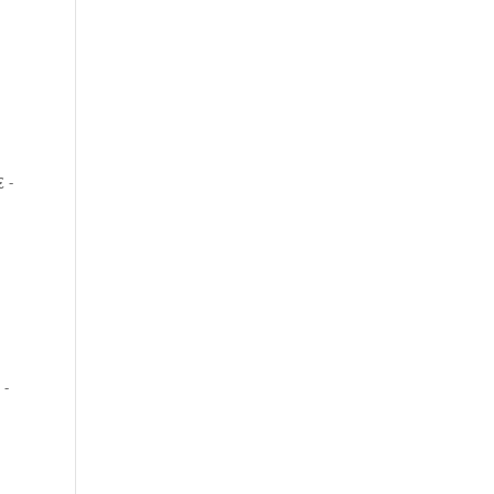
€ -
 -