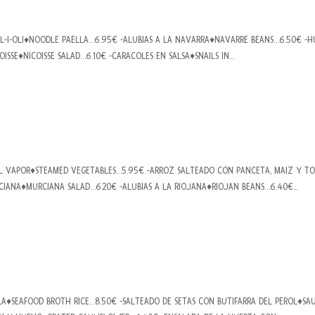
ALL-I-OLI♦NOODLE PAELLA…6.95€ -ALUBIAS A LA NAVARRA♦NAVARRE BEANS…6.50€ -
SSE♦NICOISSE SALAD…6.10€ -CARACOLES EN SALSA♦SNAILS IN...
 AL VAPOR♦STEAMED VEGETABLES…5.95€ -ARROZ SALTEADO CON PANCETA, MAIZ Y T
ANA♦MURCIANA SALAD…6.20€ -ALUBIAS A LA RIOJANA♦RIOJAN BEANS…6.40€...
ALA♦SEAFOOD BROTH RICE…8.50€ -SALTEADO DE SETAS CON BUTIFARRA DEL PEROL♦SA