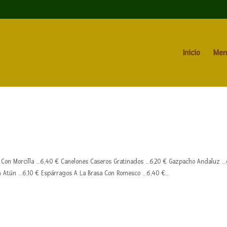
Inicio
Men
Con Morcilla …6,40 € Canelones Caseros Gratinados …6,20 € Gazpacho Andaluz …
n Atún …6,10 € Espárragos A La Brasa Con Romesco …6,40 €...